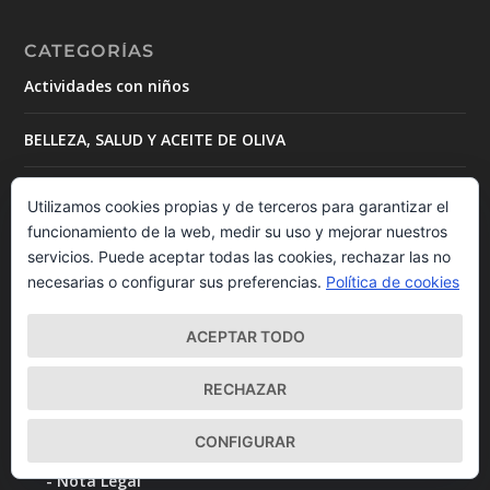
CATEGORÍAS
Actividades con niños
BELLEZA, SALUD Y ACEITE DE OLIVA
Cursos, talleres y jornadas alrededor del aceite y del
Utilizamos cookies propias y de terceros para garantizar el
olivo
funcionamiento de la web, medir su uso y mejorar nuestros
servicios. Puede aceptar todas las cookies, rechazar las no
DESTACAMOS
necesarias o configurar sus preferencias.
Política de cookies
Conocer el aceite de oliva
ACEPTAR TODO
D. O y Marcas de Calidad Agroalimentaria
RECHAZAR
Editorial
CONFIGURAR
Nota Legal