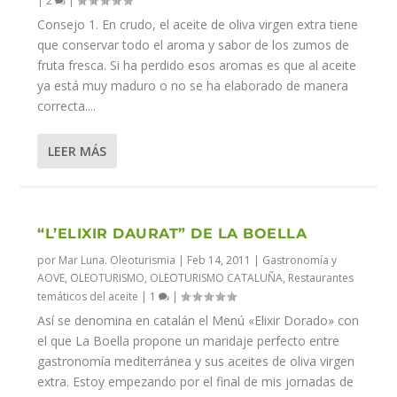
|
2
|
Consejo 1. En crudo, el aceite de oliva virgen extra tiene
que conservar todo el aroma y sabor de los zumos de
fruta fresca. Si ha perdido esos aromas es que al aceite
ya está muy maduro o no se ha elaborado de manera
correcta....
LEER MÁS
“L’ELIXIR DAURAT” DE LA BOELLA
por
Mar Luna. Oleoturismia
|
Feb 14, 2011
|
Gastronomía y
AOVE
,
OLEOTURISMO
,
OLEOTURISMO CATALUÑA
,
Restaurantes
temáticos del aceite
|
1
|
Así se denomina en catalán el Menú «Elixir Dorado» con
el que La Boella propone un maridaje perfecto entre
gastronomía mediterránea y sus aceites de oliva virgen
extra. Estoy empezando por el final de mis jornadas de