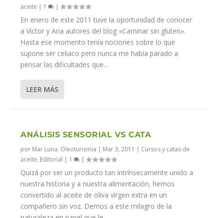
aceite
|
1
|
En enero de este 2011 tuve la oportunidad de conocer
a Víctor y Ana autores del blog «Caminar sin gluten».
Hasta ese momento tenía nociones sobre lo que
supone ser celiaco pero nunca me había parado a
pensar las dificultades que...
LEER MÁS
ANÁLISIS SENSORIAL VS CATA
por
Mar Luna. Oleoturismia
|
Mar 3, 2011
|
Cursos y catas de
aceite
,
Editorial
|
1
|
Quizá por ser un producto tan intrínsecamente unido a
nuestra historia y a nuestra alimentación, hemos
convertido al aceite de oliva virgen extra en un
compañero sin voz. Demos a este milagro de la
naturaleza en papel que le...