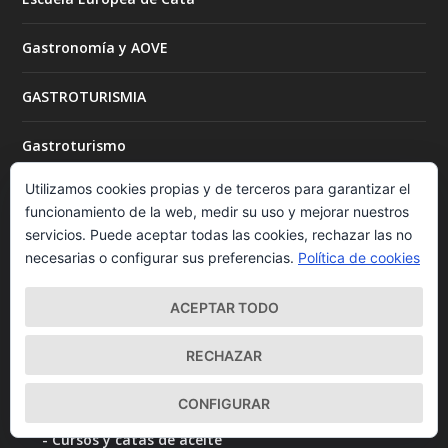
Gastronomía y AOVE
GASTROTURISMIA
Gastroturismo
Utilizamos cookies propias y de terceros para garantizar el
Museos Etnológicos
funcionamiento de la web, medir su uso y mejorar nuestros
servicios. Puede aceptar todas las cookies, rechazar las no
OLEOTURISMO
necesarias o configurar sus preferencias.
Política de cookies
Actividades para niños
ACEPTAR TODO
Almazaras históricas
RECHAZAR
Arqueología e historia del aceite
CONFIGURAR
Cursos y catas de aceite