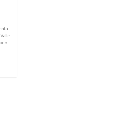
uenta
Valle
éano