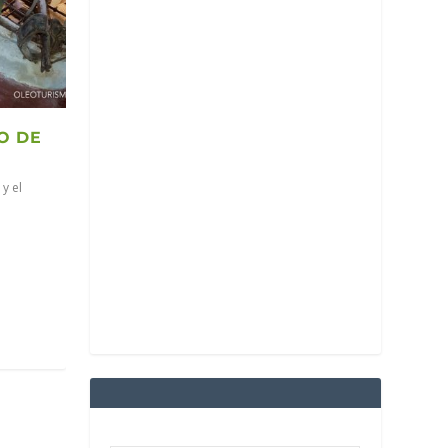
O DE
y el