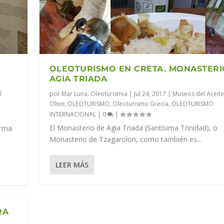
OLEOTURISMO EN CRETA. MONASTERI
AGIA TRIADA
l
por
Mar Luna. Oleoturismia
|
Jul 24, 2017
|
Museos del Aceite 
Olivo
,
OLEOTURISMO
,
Oleoturismo Grecia
,
OLEOTURISMO
INTERNACIONAL
|
0
|
El Monasterio de Agia Triada (Santísima Trinidad), o
orma
Monasterio de Tzagarolon, como también es...
LEER MÁS
RA