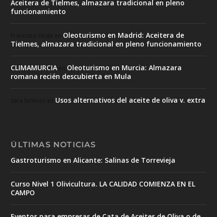
Aceitera de Tielmes, almazara tradicional en pleno
funcionamiento
Oleoturismo en Madrid: Aceitera de
Francisco Yeste
en
Tielmes, almazara tradicional en pleno funcionamiento
CLIMAMURCIA
Oleoturismo en Murcia: Almazara
en
romana recién descubierta en Mula
Usos alternativos del aceite de oliva v. extra
sara lorenzo
en
ÚLTIMAS NOTICIAS
Gastroturismo en Alicante: Salinas de Torrevieja
Curso Nivel 1 Olivicultura. LA CALIDAD COMIENZA EN EL
CAMPO
Eventos para empresas de Cata de Aceites de Oliva o de