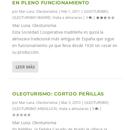
EN PLENO FUNCIONAMIENTO
por
Mar Luna. Oleoturismia
|
Feb 1, 2011
|
OLEOTURISMO
,
OLEOTURISMO MADRID
,
Visita a almazaras
|
3
|
Mar Luna. Oleoturismia
Esta Sociedad Cooperativa madrileña es quizá la
almazara tradicional más antigua de España que sigue
en funcionamiento ya que lleva desde 1920 sin cesar en
su producción.
LEER MÁS
OLEOTURISMO: CORTIJO PEÑILLAS
por
Mar Luna. Oleoturismia
|
Mar 3, 2010
|
OLEOTURISMO
,
OLEOTURISMO ANDALUCÍA
,
Visita a almazaras
|
0
|
Mar Luna. Oleoturismia
En Peñillas, la familia Casado de Prado le ofrece la