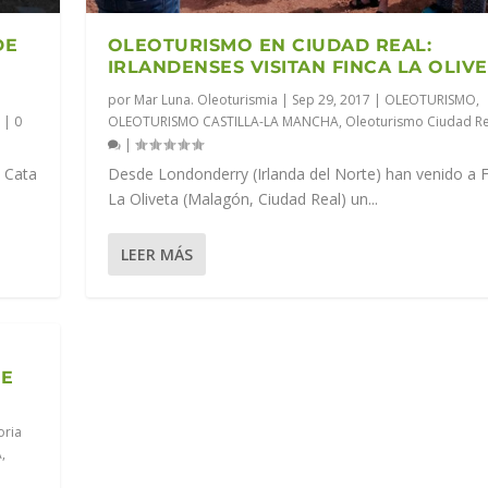
DE
OLEOTURISMO EN CIUDAD REAL:
IRLANDENSES VISITAN FINCA LA OLIV
por
Mar Luna. Oleoturismia
|
Sep 29, 2017
|
OLEOTURISMO
,
l
|
0
OLEOTURISMO CASTILLA-LA MANCHA
,
Oleoturismo Ciudad Re
|
e Cata
Desde Londonderry (Irlanda del Norte) han venido a F
La Oliveta (Malagón, Ciudad Real) un...
LEER MÁS
DE
oria
A
,