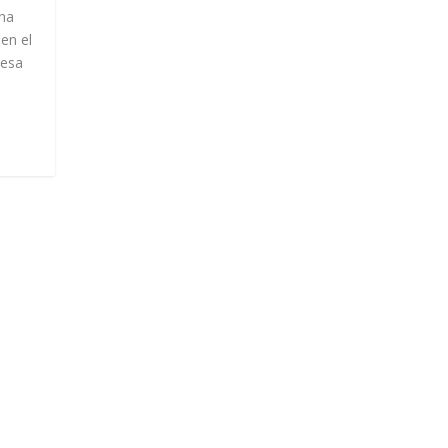
 ha
en el
resa