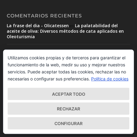
COMENTARIOS RECIENTES
La frase del dia - Olicatessen
La palatabilidad del
en
aceite de oliva: Diversos métodos de cata aplicados en
Oleoturismia
Mar Luna. Oleoturismia
Oleoturismo en Madrid:
en
Aceitera de Tielmes, almazara tradicional en pleno
Utilizamos cookies propias y de terceros para garantizar el
funcionamiento
funcionamiento de la web, medir su uso y mejorar nuestros
servicios. Puede aceptar todas las cookies, rechazar las no
Oleoturismo en Madrid: Aceitera de
Francisco Yeste
en
necesarias o configurar sus preferencias.
Política de cookies
Tielmes, almazara tradicional en pleno funcionamiento
ACEPTAR TODO
CLIMAMURCIA
Oleoturismo en Murcia: Almazara
en
romana recién descubierta en Mula
RECHAZAR
Usos alternativos del aceite de oliva v. extra
sara lorenzo
en
CONFIGURAR