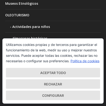
Museos Etnológicos
OLEOTURISMO
Actividades para niños
Almazaras históricas
Utilizamos cookies propias y de terceros para garantizar el
Arqueología e historia del aceite
funcionamiento de la web, medir su uso y mejorar nuestros
servicios. Puede aceptar todas las cookies, rechazar las no
necesarias o configurar sus preferencias.
Política de cookies
Cursos y catas de aceite
ACEPTAR TODO
Eventos y Ferias
RECHAZAR
Museos del Aceite y el Olivo
CONFIGURAR
OLEOTURISMO MADRID