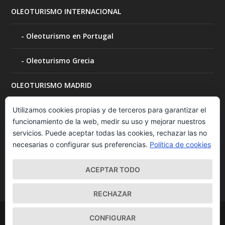
OLEOTURISMO INTERNACIONAL
Oleoturismo en Portugal
Oleoturismo Grecia
OLEOTURISMO MADRID
OLEOTURISMO MURCIA
Utilizamos cookies propias y de terceros para garantizar el
funcionamiento de la web, medir su uso y mejorar nuestros
servicios. Puede aceptar todas las cookies, rechazar las no
OLEOTURISMO NAVARRA
necesarias o configurar sus preferencias.
Política de cookies
Visita a bodegas
ACEPTAR TODO
RECHAZAR
Diseñado por
| Desarrollado por
Elegant Themes
WordPress
CONFIGURAR