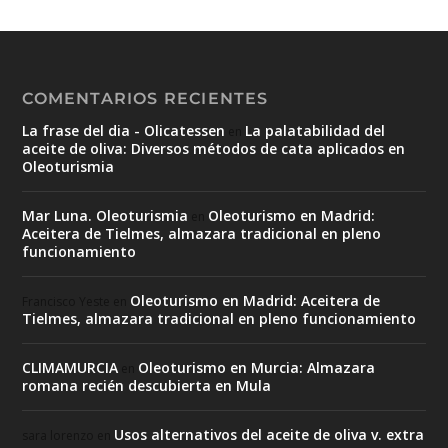
COMENTARIOS RECIENTES
La frase del dia - Olicatessen
La palatabilidad del
en
aceite de oliva: Diversos métodos de cata aplicados en
Oleoturismia
Mar Luna. Oleoturismia
Oleoturismo en Madrid:
en
Aceitera de Tielmes, almazara tradicional en pleno
funcionamiento
Oleoturismo en Madrid: Aceitera de
Francisco Yeste
en
Tielmes, almazara tradicional en pleno funcionamiento
CLIMAMURCIA
Oleoturismo en Murcia: Almazara
en
romana recién descubierta en Mula
Usos alternativos del aceite de oliva v. extra
sara lorenzo
en