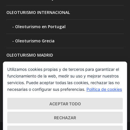
OLEOTURISMO INTERNACIONAL
Oleoturismo en Portugal
Oleoturismo Grecia
OLEOTURISMO MADRID
OLEOTURISMO MURCIA
Utilizamos cookies propias y de terceros para garantizar el
funcionamiento de la web, medir su uso y mejorar nuestros
servicios. Puede aceptar todas las cookies, rechazar las no
OLEOTURISMO NAVARRA
necesarias o configurar sus preferencias.
Política de cookies
Visita a bodegas
ACEPTAR TODO
RECHAZAR
Diseñado por
| Desarrollado por
Elegant Themes
WordPress