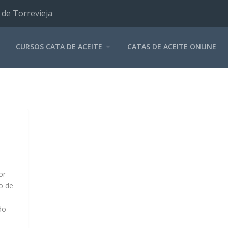
 de Torrevieja
CURSOS CATA DE ACEITE
CATAS DE ACEITE ONLINE
or
o de
do