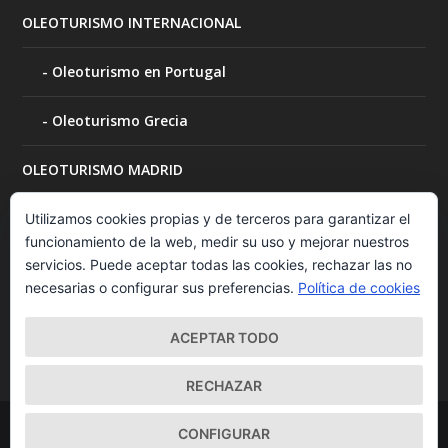
OLEOTURISMO INTERNACIONAL
Oleoturismo en Portugal
Oleoturismo Grecia
OLEOTURISMO MADRID
OLEOTURISMO MURCIA
Utilizamos cookies propias y de terceros para garantizar el
funcionamiento de la web, medir su uso y mejorar nuestros
servicios. Puede aceptar todas las cookies, rechazar las no
OLEOTURISMO NAVARRA
necesarias o configurar sus preferencias.
Política de cookies
Visita a bodegas
ACEPTAR TODO
RECHAZAR
Diseñado por
| Desarrollado por
Elegant Themes
WordPress
CONFIGURAR