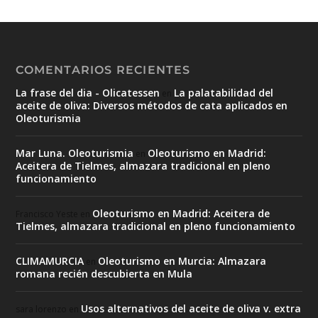
COMENTARIOS RECIENTES
La frase del dia - Olicatessen
La palatabilidad del
en
aceite de oliva: Diversos métodos de cata aplicados en
Oleoturismia
Mar Luna. Oleoturismia
Oleoturismo en Madrid:
en
Aceitera de Tielmes, almazara tradicional en pleno
funcionamiento
Oleoturismo en Madrid: Aceitera de
Francisco Yeste
en
Tielmes, almazara tradicional en pleno funcionamiento
CLIMAMURCIA
Oleoturismo en Murcia: Almazara
en
romana recién descubierta en Mula
Usos alternativos del aceite de oliva v. extra
sara lorenzo
en