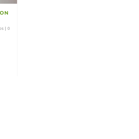
DON
os
|
0