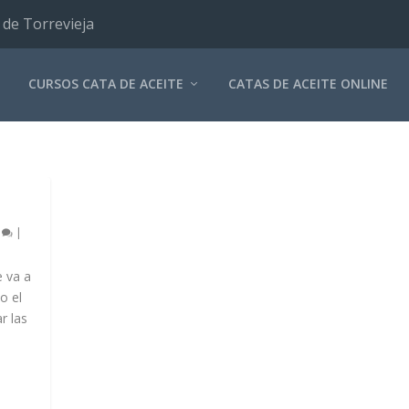
 de Torrevieja
CURSOS CATA DE ACEITE
CATAS DE ACEITE ONLINE
0
|
e va a
o el
r las