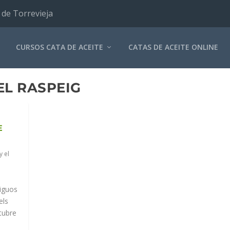
 de Torrevieja
CURSOS CATA DE ACEITE
CATAS DE ACEITE ONLINE
EL RASPEIG
E
y el
tiguos
els
tubre