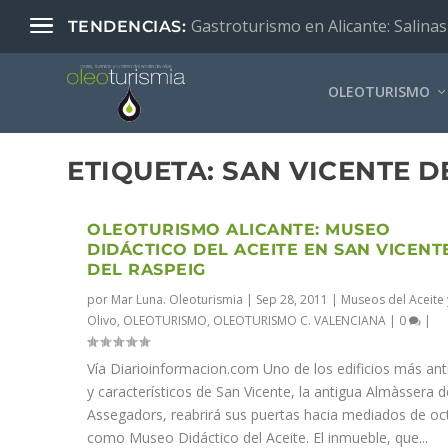
Gastroturismo en Alicante: Salinas
TENDENCIAS:
OLEOTURISMO
ETIQUETA:
SAN VICENTE D
OLEOTURISMO ALICANTE: MUSEO
DIDÁCTICO DEL ACEITE EN SAN VICENT
DEL RASPEIG
por
Mar Luna. Oleoturismia
|
Sep 28, 2011
|
Museos del Aceite 
Olivo
,
OLEOTURISMO
,
OLEOTURISMO C. VALENCIANA
|
0
|
Vía Diarioinformacion.com Uno de los edificios más an
y característicos de San Vicente, la antigua Almàssera d
Assegadors, reabrirá sus puertas hacia mediados de oc
como Museo Didáctico del Aceite. El inmueble, que...