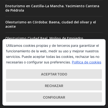
Enoturismo en Castilla-La Mancha. Yacimiento Cantera
de Piédrola
Oleoturismo en Córdoba: Baena, ciudad del olivar y el
aceite
Oleoturismo Ciudad Real. Molino de Empiedro
Utilizamos cookies propias y de terceros para garantizar el
CATA DE ACEITES DE OLIVA PARA NIÑOS/AS
funcionamiento de la web, medir su uso y mejorar nuestros
servicios. Puede aceptar todas las cookies, rechazar las no
necesarias o configurar sus preferencias.
Política de cookies
ACEPTAR TODO
RECHAZAR
LO MÁS VISTO
Nivel 1. Curso de Iniciación en la Cata de Aceite de Oliva
CONFIGURAR
Virgen Extra
- 96.996 views