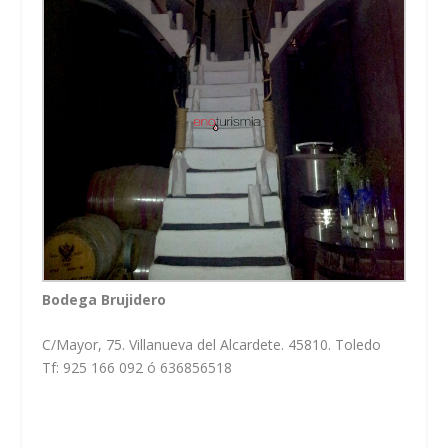
Bodega Brujidero
C/Mayor, 75. Villanueva del Alcardete. 45810. Toledo
Tf: 925 166 092 ó 636856518