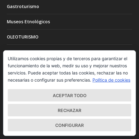
Gastroturismo
Museos Etnológicos
OLEOTURISMO
Actividades para niños
Utilizamos cookies propias y de terceros para garantizar el
funcionamiento de la web, medir su uso y mejorar nuestros
Almazaras históricas
servicios. Puede aceptar todas las cookies, rechazar las no
necesarias o configurar sus preferencias.
Política de cookies
Arqueología e historia del aceite
ACEPTAR TODO
Cursos y catas de aceite
RECHAZAR
Eventos y Ferias
CONFIGURAR
Museos del Aceite y el Olivo