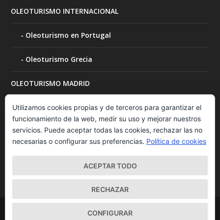
OLEOTURISMO INTERNACIONAL
Oleoturismo en Portugal
Oleoturismo Grecia
OLEOTURISMO MADRID
OLEOTURISMO MURCIA
Utilizamos cookies propias y de terceros para garantizar el
funcionamiento de la web, medir su uso y mejorar nuestros
servicios. Puede aceptar todas las cookies, rechazar las no
OLEOTURISMO NAVARRA
necesarias o configurar sus preferencias.
Política de cookies
Visita a bodegas
ACEPTAR TODO
RECHAZAR
Diseñado por
| Desarrollado por
Elegant Themes
WordPress
CONFIGURAR