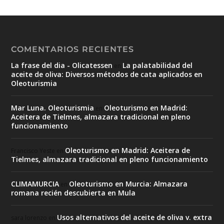
COMENTARIOS RECIENTES
La frase del dia - Olicatessen
La palatabilidad del
en
aceite de oliva: Diversos métodos de cata aplicados en
Oleoturismia
Mar Luna. Oleoturismia
Oleoturismo en Madrid:
en
Aceitera de Tielmes, almazara tradicional en pleno
funcionamiento
Oleoturismo en Madrid: Aceitera de
Francisco Yeste
en
Tielmes, almazara tradicional en pleno funcionamiento
CLIMAMURCIA
Oleoturismo en Murcia: Almazara
en
romana recién descubierta en Mula
Usos alternativos del aceite de oliva v. extra
sara lorenzo
en