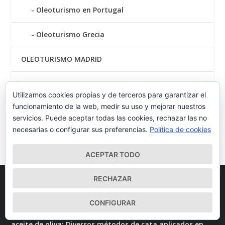
Oleoturismo en Portugal
Oleoturismo Grecia
OLEOTURISMO MADRID
OLEOTURISMO MURCIA
Utilizamos cookies propias y de terceros para garantizar el
funcionamiento de la web, medir su uso y mejorar nuestros
OLEOTURISMO NAVARRA
servicios. Puede aceptar todas las cookies, rechazar las no
necesarias o configurar sus preferencias.
Política de cookies
Visita a bodegas
ACEPTAR TODO
RECHAZAR
COMENTARIOS RECIENTES
CONFIGURAR
La frase del dia - Olicatessen
La palatabilidad del
en
aceite de oliva: Diversos métodos de cata aplicados en