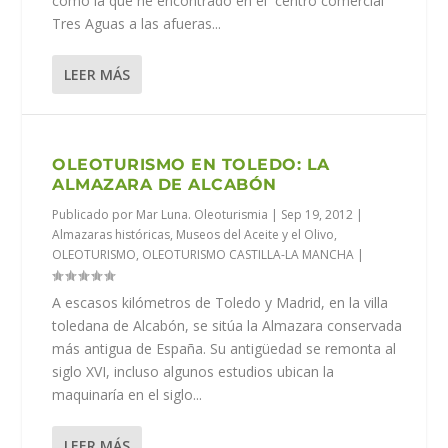
como la que he encontrado en el centro comercial
Tres Aguas a las afueras...
LEER MÁS
OLEOTURISMO EN TOLEDO: LA
ALMAZARA DE ALCABÓN
Publicado por
Mar Luna. Oleoturismia
|
Sep 19, 2012
|
Almazaras históricas
,
Museos del Aceite y el Olivo
,
OLEOTURISMO
,
OLEOTURISMO CASTILLA-LA MANCHA
|
A escasos kilómetros de Toledo y Madrid, en la villa
toledana de Alcabón, se sitúa la Almazara conservada
más antigua de España. Su antigüedad se remonta al
siglo XVI, incluso algunos estudios ubican la
maquinaría en el siglo...
LEER MÁS